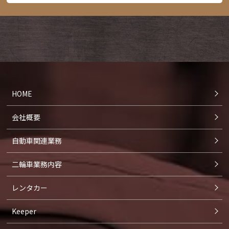
個人情報の第三者への開示・提供の禁止
お客さまよりお預かりした個人情報を適切に管理し、
次のいずれかに該当する場合を除き、個人情報を第三
者に開示いたしません。
HOME
お客さまの同意がある場合
お客さまが希望されるサービスを行なうために、業
会社概要
務を委託する業者に対して開示する場合
法令に基づき開示することが必要である場合
自動車関連業務
二輪車業務内容
個人情報の安全対策
レンタカー
個人情報の正確性及び安全性確保のために、セキュリ
ティに万全の対策を講じています。
Keeper