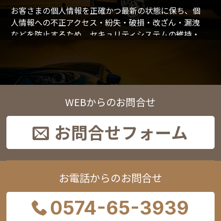
お客さまの個人情報を正確かつ最新の状態に保ち、個
人情報への不正アクセス・紛失・破損・改ざん・漏洩
などを防止するため、セキュリティシステムの維持・
管理体制の整備・社員教育の徹底等の必要な措置を講
じ、安全対策を実施し個人情報の厳重な管理を行ない
ます。
WEBからのお問合せ
個人情報の利用目的
お問合せフォーム
本ウェブサイトでは、お客様からのお問い合わせ時
に、お名前、e-mailアドレス、電話番号等の個人情報
をご登録いただく場合がございますが、これらの個人
情報はご提供いただく際の目的以外では利用いたしま
お電話からのお問合せ
せん。
お客さまからお預かりした個人情報は、ご連絡や業務
のご案内やご質問に対する回答として、電子メールや
0574-65-3939
資料のご送付に利用いたします。