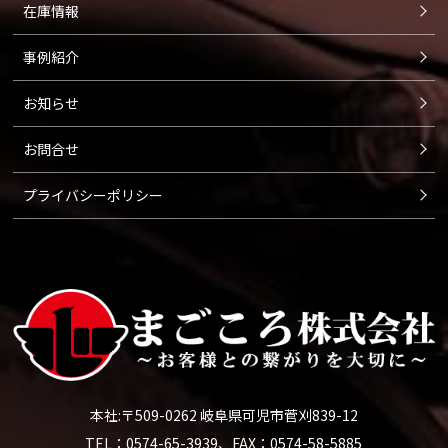
在庫情報
ご本人の照会
事例紹介
お客さまがご本人の個人情報の照会・修正・削除など
お知らせ
をご希望される場合には、ご本人であることを確認の
上、対応させていただきます。
お問合せ
プライバシーポリシー
法令、規範の遵守と見直し
保有する個人情報に関して適用される日本の法令、そ
の他規範を遵守するとともに、本ポリシーの内容を適
宜見直し、その改善に努めます。
本社:〒509-0262 岐阜県可児市菅刈839-12
TEL：0574-65-3939、FAX：0574-58-5885